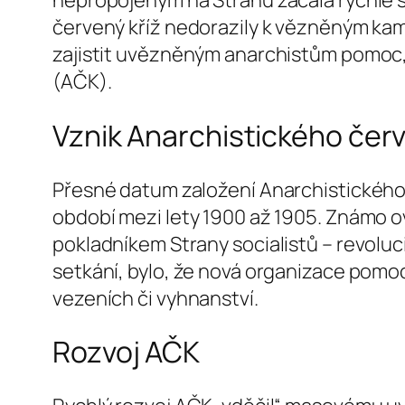
nepropojeným na Stranu začala rychle s
červený kříž nedorazily k vězněným kam
zajistit uvězněným anarchistům pomoc, 
(AČK).
Vznik Anarchistického čer
Přesné datum založení Anarchistického 
období mezi lety 1900 až 1905. Známo o
pokladníkem Strany socialistů – revoluc
setkání, bylo, že nová organizace pomoc
vezeních či vyhnanství.
Rozvoj AČK