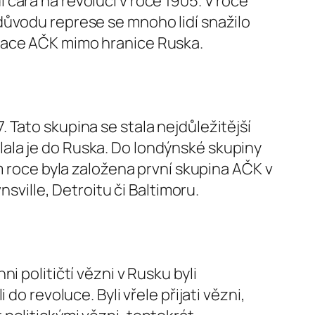
cara na revoluci v roce 1905. V roce
důvodu represe se mnoho lidí snažilo
anizace AČK mimo hranice Ruska.
 Tato skupina se stala nejdůležitější
ala je do Ruska. Do londýnské skupiny
m roce byla založena první skupina AČK v
nsville, Detroitu či Baltimoru.
i političtí vězni v Rusku byli
do revoluce. Byli vřele přijati vězni,