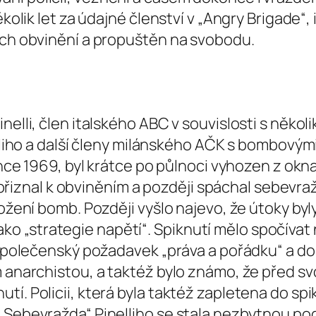
kolik let za údajné členství v „Angry Brigade“, i
šech obvinění a propuštěn na svobodu.
elli, člen italského ABC v souvislosti s několi
lliho a další členy milánského AČK s bombovými 
since 1969, byl krátce po půlnoci vyhozen z okn
li přiznal k obviněním a později spáchal sebevra
ložení bomb. Později vyšlo najevo, že útoky byl
 „strategie napětí“. Spiknutí mělo spočívat 
společenský požadavek „práva a pořádku“ a dostat
m anarchistou, a taktéž bylo známo, že před s
í. Policii, která byla taktéž zapletena do spik
„Sebevražda“ Pinelliho se stala nezbytnou po