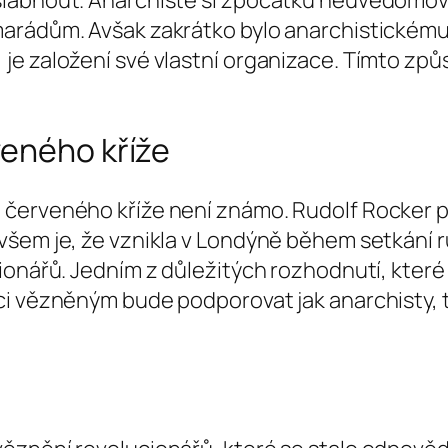
lábnout. Anarchisté si zpočátku neuvědomoval
arádům. Avšak zakrátko bylo anarchistickému h
je založení své vlastní organizace. Tímto způ
veného kříže
červeného kříže není známo. Rudolf Rocker př
všem je, že vznikla v Londýně během setkání r
ionářů. Jedním z důležitých rozhodnutí, které 
i vězněným bude podporovat jak anarchisty, ta