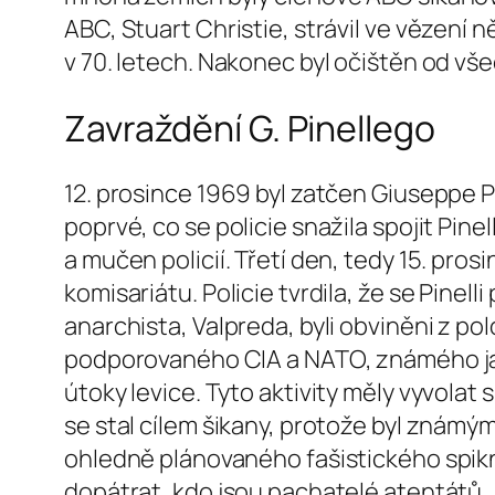
ABC, Stuart Christie, strávil ve vězení ně
v 70. letech. Nakonec byl očištěn od v
Zavraždění G. Pinellego
12. prosince 1969 byl zatčen Giuseppe Pin
poprvé, co se policie snažila spojit Pine
a mučen policií. Třetí den, tedy 15. pro
komisariátu. Policie tvrdila, že se Pinel
anarchista, Valpreda, byli obviněni z po
podporovaného CIA a NATO, známého jako
útoky levice. Tyto aktivity měly vyvolat 
se stal cílem šikany, protože byl známý
ohledně plánovaného fašistického spiknut
dopátrat, kdo jsou pachatelé atentátů. 