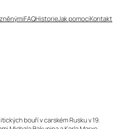
ězněnými
FAQ
Historie
Jak pomoci
Kontakt
itických bouří v carském Rusku v 19.
nkami Michala Bakunina a Karla Marxe.