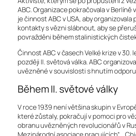
Aktivisté, kterým se po propuštění z věz
ABC. Organizace pokračovala v Berlíně v
je činnost ABC v USA, aby organizovala 
kontakty s vězni slábnout, aby se přeruš
povražděni během stalinistických čistek
Činnost ABC v časech Velké krize v 30. l
později II. světová válka. ABC organizova
uvězněné v souvislosti s hnutím odporu 
Během II. světové války
V roce 1939 není většina skupin v Evrop
které zůstaly, pokračují v pomoci pro v
obranu uvězněných revolucionářů v Rus
Mezinárodní asociace pracujících“, „Ch