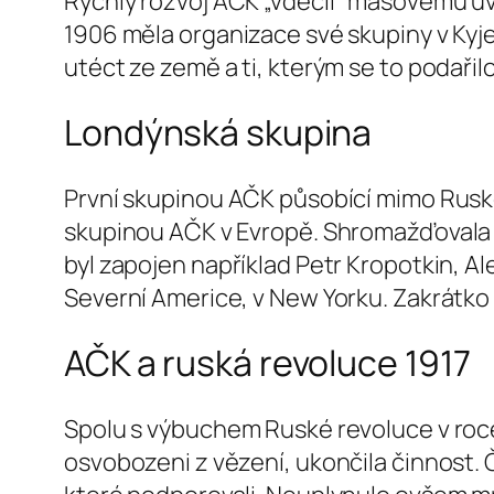
Rychlý rozvoj AČK „vděčil“ masovému uvě
1906 měla organizace své skupiny v Kyj
utéct ze země a ti, kterým se to podařilo
Londýnská skupina
První skupinou AČK působící mimo Rusko 
skupinou AČK v Evropě. Shromažďovala p
byl zapojen například Petr Kropotkin, Al
Severní Americe, v New Yorku. Zakrátko vz
AČK a ruská revoluce 1917
Spolu s výbuchem Ruské revoluce v roce 1
osvobozeni z vězení, ukončila činnost. Čl