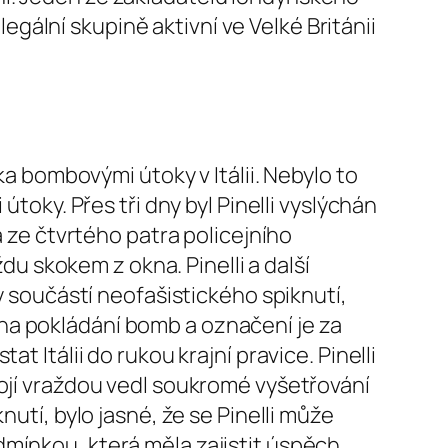
legální skupině aktivní ve Velké Británii
ka bombovými útoky v Itálii. Nebylo to
útoky. Přes tři dny byl Pinelli vyslýchán
a ze čtvrtého patra policejního
ždu skokem z okna. Pinelli a další
y součástí neofašistického spiknutí,
na pokládání bomb a označení je za
 Itálii do rukou krajní pravice. Pinelli
vojí vraždou vedl soukromé vyšetřování
nutí, bylo jasné, že se Pinelli může
dmínkou, která měla zajistit úspěch