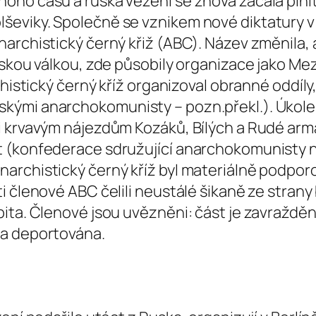
ho času a ruská vězení se znova začala plnit 
eviky. Společně se vznikem nové diktatury v
narchistický černý křiž (ABC). Název změnila
nskou válkou, zde působily organizace jako Mez
chistický černý kříž organizoval obranné oddíl
kými anarchokomunisty – pozn.překl.). Úkole
i krvavým nájezdům Kozáků, Bílých a Rudé arm
 (konfederace sdružující anarchokomunisty na
archistický černý kříž byl materiálně podporo
 členové ABC čelili neustálé šikaně ze strany 
ita. Členové jsou uvězněni: část je zavražděn
 a deportována.