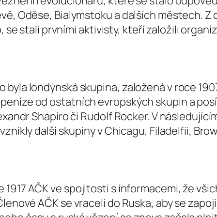
znění revolucionářů, které se stalo odpovědí 
evě, Oděse, Bialymstoku a dalších městech. Z 
, se stali prvními aktivisty, kteří založili org
byla londýnská skupina, založená v roce 1907.
eníze od ostatních evropských skupin a posíl
exandr Shapiro či Rudolf Rocker. V následující
nikly další skupiny v Chicagu, Filadelfii, Brow
917 AČK ve spojitosti s informacemi, že všichn
enové AČK se vraceli do Ruska, aby se zapojili 