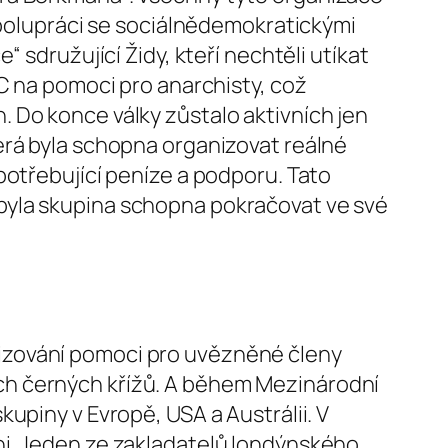
 spolupráci se sociálnědemokratickými
 sdružující Židy, kteří nechtěli utíkat
BC na pomoci pro anarchisty, což
 Do konce války zůstalo aktivních jen
erá byla schopna organizovat reálné
potřebující peníze a podporu. Tato
byla skupina schopna pokračovat ve své
izování pomoci pro uvězněné členy
ch černých křížů. A během Mezinárodní
upiny v Evropě, USA a Austrálii. V
ni. Jeden ze zakladatelů londýnského