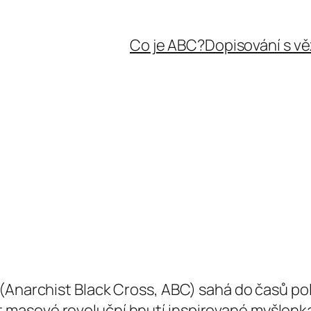
Co je ABC?
Dopisování s v
(Anarchist Black Cross, ABC) sahá do časů pol
 sílit masové revoluční hnutí inspirované myšle