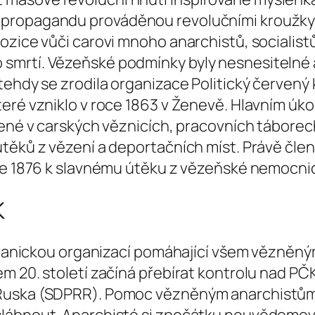
propagandu prováděnou revolučními kroužky 
zice vůči carovi mnoho anarchistů, socialistů 
mrtí. Vězeňské podmínky byly nesnesitelné a
tehdy se zrodila organizace Politický červený 
ré vzniklo v roce 1863 v Ženevě. Hlavním úkole
ržené v carských věznicích, pracovních tábore
útěků z vězení a deportačních míst. Právě čle
oce 1876 k slavnému útěku z vězeňské nemocni
K
estranickou organizací pomáhající všem vězně
m 20. století začíná přebírat kontrolu nad PČK
 Ruska (SDPRR). Pomoc vězněným anarchistům 