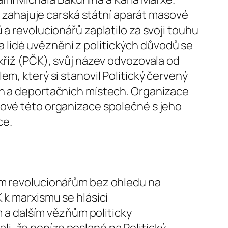
zahajuje carská státní aparát masové
a revolucionářů zaplatilo za svoji touhu
 lidé uvěznění z politických důvodů se
kříž (PČK), svůj název odvozovala od
m, který si stanovil Politický červený
ch a deportačních místech. Organizace
nové této organizace společné s jeho
ce.
ným revolucionářům bez ohledu na
 k marxismu se hlásící
a dalším vězňům politicky