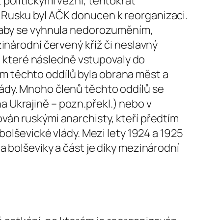
politickými vězni, tentokrát
 Rusku byl AČK donucen k reorganizaci.
, aby se vyhnula nedorozuměním,
inárodní červený kříž či neslavný
y, které následně vstupovaly do
m těchto oddílů byla obrana měst a
ády. Mnoho členů těchto oddílů se
 Ukrajině – pozn.překl.) nebo v
ván ruskými anarchisty, kteří předtím
bolševické vlády. Mezi lety 1924 a 1925
a bolševiky a část je díky mezinárodní