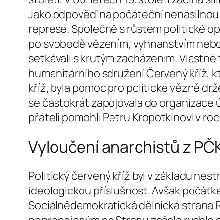
Jako odpověď na počáteční nenásilnou 
represe. Společně s růstem politické opo
po svobodě vězením, vyhnanstvím nebo s
setkávali s krutým zacházením. Vlastně 
humanitárního sdružení Červený kříž, kte
kříž, byla pomoc pro politické vězně d
se častokrát zapojovala do organizace 
přáteli pomohli Petru Kropotkinovi v r
Vyloučení anarchistů z PČ
Politický červený kříž byl v základu n
ideologickou příslušnost. Avšak počátke
Sociálnědemokratická dělnická strana