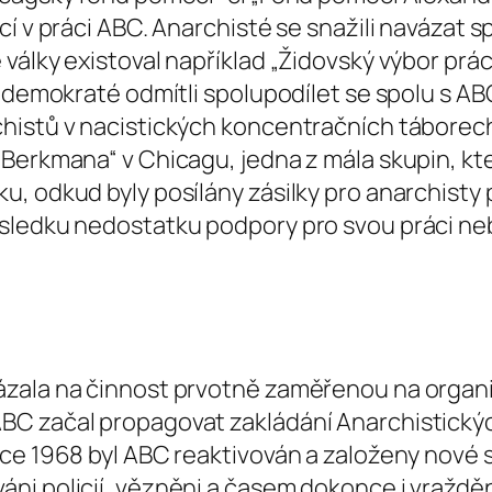
cí v práci ABC. Anarchisté se snažili navázat
álky existoval například „Židovský výbor práce“
í demokraté odmítli spolupodílet se spolu s A
histů v nacistických koncentračních táborech.
 Berkmana“ v Chicagu, jedna z mála skupin, kt
, odkud byly posílány zásilky pro anarchisty 
ůsledku nedostatku podpory pro svou práci ne
ázala na činnost prvotně zaměřenou na organ
BC začal propagovat zakládání Anarchistický
ce 1968 byl ABC reaktivován a založeny nové sk
ni policií, vězněni a časem dokonce i vraždě