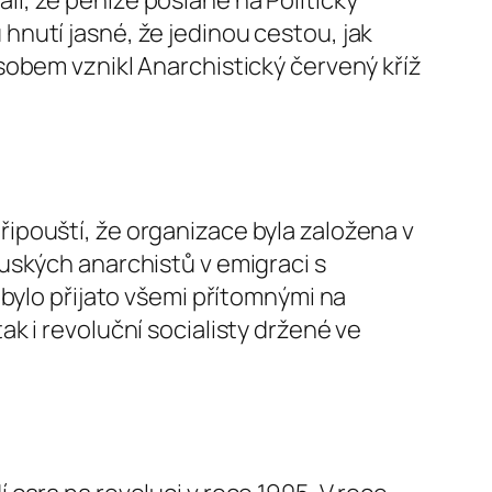
i, že peníze poslané na Politický
nutí jasné, že jedinou cestou, jak
sobem vznikl Anarchistický červený kříž
ipouští, že organizace byla založena v
uských anarchistů v emigraci s
bylo přijato všemi přítomnými na
k i revoluční socialisty držené ve