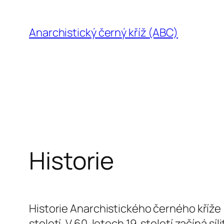
Přeskočit
na
Anarchistický černý kříž (ABC)
obsah
Historie
Historie Anarchistického černého kříže 
století. V 60. letech 19. století začíná