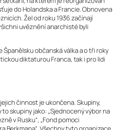
ně setkání, na kterém je reorganizován
misťuje do Holandska a Francie. Obnovena
nicích. Žel od roku 1936 začínají
všichni uvěznění anarchisté byli
ve Španělsku občanská válka a o tři roky
ickou diktaturou Franca, tak i pro lidi
jejich činnost je ukončena. Skupiny,
y to skupiny jako: „Sjednocený výbor na
ězně v Rusku“, „Fond pomoci
dra Berkmana“. Všechny tyto organizace