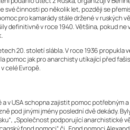
ení podařilo utéct z Ruska, organizují v Berlí
e své činnosti po několik let, později se pře
pomoc pro kamarády stále držené v ruských věz
ily definitivně v roce 1940. Většina, pokud ne 
.
etech 20. století slábla. V roce 1936 propukla 
la pomoc jak pro anarchisty utíkající před fašist
v celé Evropě.
ě a v USA schopna zajistit pomoc potřebným a 
ězně pod jinými jmény poslední dvě dekády. Byl
ku“, „Společnost podporující anarchistické v
icagský fond pomoci“ či „Fond pomoci Alexan