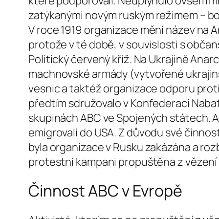
které podporovali. Neuplynulo ovšem mno
zatýkanými novým ruským režimem – bolš
V roce 1919 organizace mění název na A
protože v té době, v souvislosti s obča
Politický červený kříž. Na Ukrajině Anar
machnovské armády (vytvořené ukrajins
vesnic a taktéž organizace odporu prot
předtím sdružovalo v Konfederaci Nabat
skupinách ABC ve Spojených státech. An
emigrovali do USA. Z důvodu své činnosti
byla organizace v Rusku zakázána a rozb
protestní kampani propuštěna z vězení
Činnost ABC v Evropě