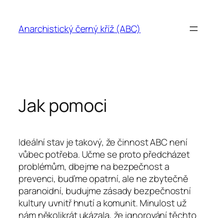
Přeskočit
na
Anarchistický černý kříž (ABC)
obsah
Jak pomoci
Ideální stav je takový, že činnost ABC není
vůbec potřeba. Učme se proto předcházet
problémům, dbejme na bezpečnost a
prevenci, buďme opatrní, ale ne zbytečně
paranoidní, budujme zásady bezpečnostní
kultury uvnitř hnutí a komunit. Minulost už
nám několikrát ukázala, že ignorování těchto